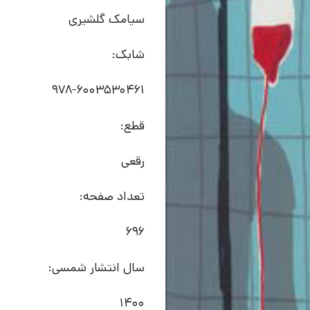
سیامک گلشیری
شابک:
978-6003530461
قطع:
رقعی
تعداد صفحه:
696
سال انتشار شمسی:
1400