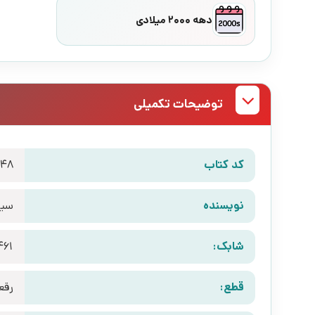
دهه 2000 میلادی
توضیحات تکمیلی
کد کتاب
648
نویسنده
سیا
شابک:
461
قطع:
رقع