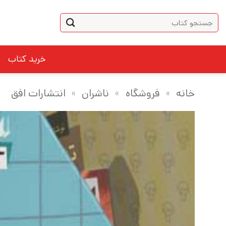
Ski
جستجو
t
برای:
conten
خرید کتاب
خانه
»
فروشگاه
»
ناشران
»
انتشارات افق