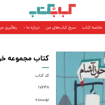
خلاصه کتاب
سیخ کباب‌های من
درباره ما
رهگیری مر
کتاب مجموعه خون
کد کتاب
17648
نویسنده