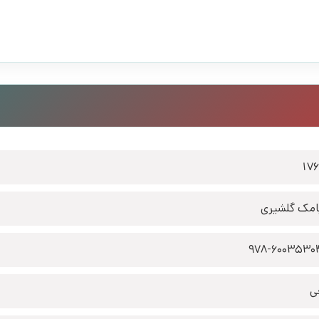
17
مک گلشیری
978-6003530
ی