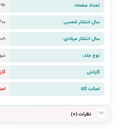
تعداد صفحه:
696
سال انتشار شمسی:
400
سال انتشار میلادی:
008
نوع جلد:
شوم
گارانتی
گارانتی 10 رو
اصالت کالا
اص
نظرات (0)