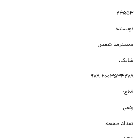
24553
نویسنده
محمدرضا شمس
شابک:
978-6003534278
قطع:
رقعی
تعداد صفحه: