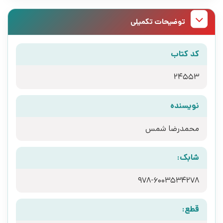
توضیحات تکمیلی
کد کتاب
24553
نویسنده
محمدرضا شمس
شابک:
978-6003534278
قطع: