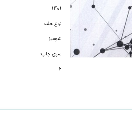
1401
نوع جلد:
شومیز
سری چاپ:
2