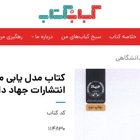
خلاصه کتاب
سیخ کباب‌های من
درباره ما
رهگیری مر
دانشگاهی
کتاب مدل یابی م
انتشارات جهاد د
کد کتاب
114830