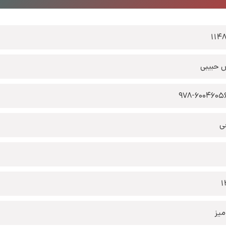
114
 حبیبی
978-6004605
ی
1
یز