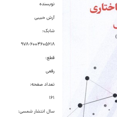
نویسنده
آرش حبیبی
شابک:
978-6004605618
قطع:
رقعی
تعداد صفحه:
161
سال انتشار شمسی: