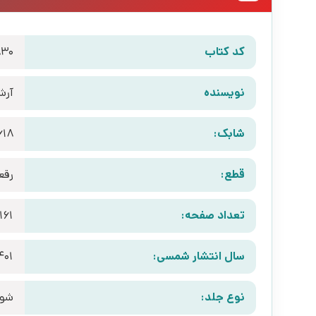
کد کتاب
830
نویسنده
آرش
شابک:
618
قطع:
رقع
تعداد صفحه:
161
سال انتشار شمسی:
401
نوع جلد:
شوم