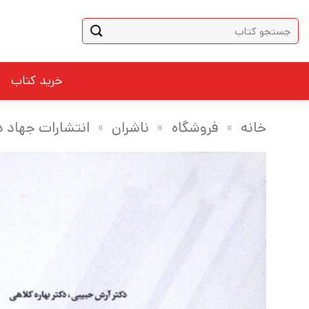
Ski
جستجو
t
برای:
conten
خرید کتاب
خانه
»
فروشگاه
»
ناشران
»
انتشارات جهاد 