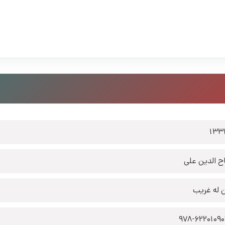
133
ح الدین علی
 له غریب
978-6220109