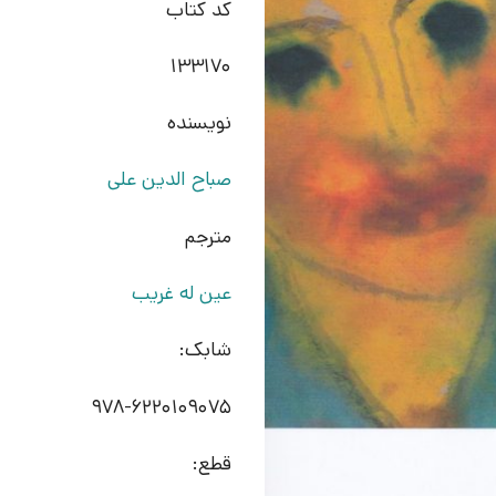
کد کتاب
133170
نویسنده
صباح الدین علی
مترجم
عین له غریب
شابک:
978-6220109075
قطع: