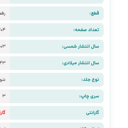
قطع:
رقع
تعداد صفحه:
204
سال انتشار شمسی:
403
سال انتشار میلادی:
943
نوع جلد:
شوم
سری چاپ:
3
گارانتی
گارانتی 10 رو