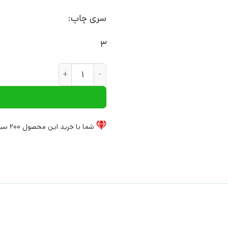
سری چاپ:
3
کتاب مدونای پوستین پوش | ان
شما با خرید این محصول
200
سیخ