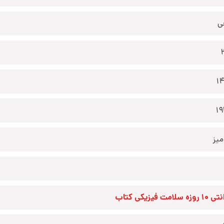
ی
1
1
یز
زه سلامت فیزیکی کتاب