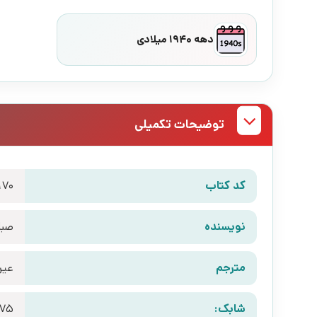
دهه 1940 میلادی
توضیحات تکمیلی
کد کتاب
170
نویسنده
صبا
مترجم
عین
شابک:
075