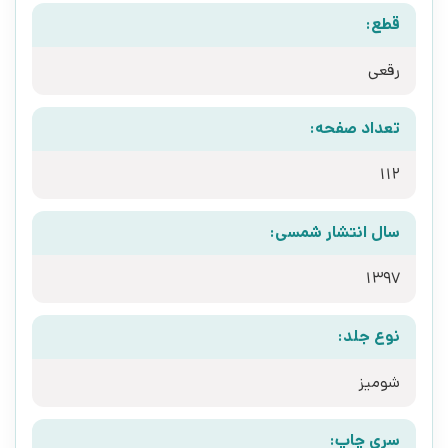
قطع:
رقعی
تعداد صفحه:
112
سال انتشار شمسی:
1397
نوع جلد:
شومیز
سری چاپ: