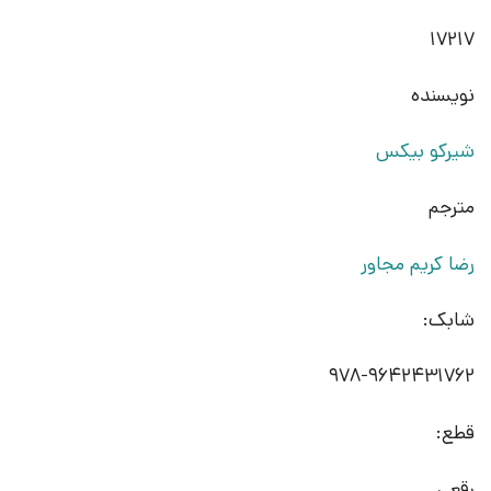
17217
نویسنده
شیرکو بیکس
مترجم
رضا کریم مجاور
شابک:
978-9642431762
قطع:
رقعی