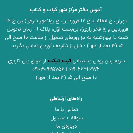
آدرس دفتر مرکز شهر کباب و کتاب
تهران، خ انقلاب، خ 12 فروردین، خ روانمهر شرقی(بین خ 12
فروردین و خ فخر رازی)، بن‌بست اوّل، پلاک 1 - زمان تحویل:
شنبه تا چهارشنبه به جز روزهای تعطیل از ساعت 10 صبح الی
15 (3 بعد از ظهر) - قبل از تشریف آوردن تماس بگیرید
سریعترین روش پشتیبانی
ثبت تیکت
از طریق پنل کاربری
021-66410976 | 09030925756
10 صبح الی 15 (3 بعد از ظهر)
راه‌های ارتباطی
تماس با ما
سوالات متداول
درباره‌ی ما