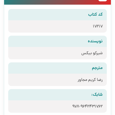
کد کتاب
17217
نویسنده
شیرکو بیکس
مترجم
رضا کریم مجاور
شابک:
978-9642431762