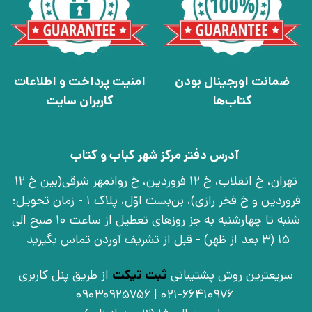
ضمانت اورجینال بودن
امنیت پرداخت و اطلاعات
کتاب‌ها
کاربران سایت
آدرس دفتر مرکز شهر کباب و کتاب
تهران، خ انقلاب، خ 12 فروردین، خ روانمهر شرقی(بین خ 12
فروردین و خ فخر رازی)، بن‌بست اوّل، پلاک 1 - زمان تحویل:
شنبه تا چهارشنبه به جز روزهای تعطیل از ساعت 10 صبح الی
15 (3 بعد از ظهر) - قبل از تشریف آوردن تماس بگیرید
سریعترین روش پشتیبانی
ثبت تیکت
از طریق پنل کاربری
021-66410976 | 09030925756