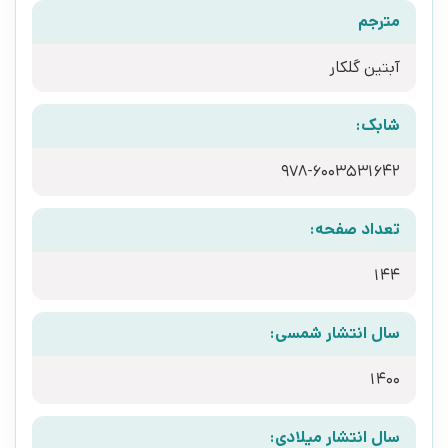
مترجم
آبتین گلکار
شابک:
978-6003531642
تعداد صفحه:
144
سال انتشار شمسی:
1400
سال انتشار میلادی: