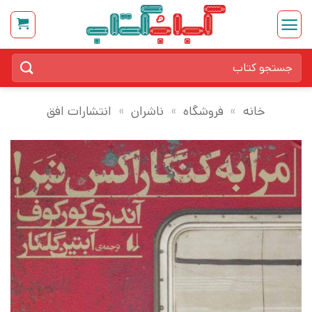
Ski
t
conten
جستجو
برای:
خانه
»
فروشگاه
»
ناشران
»
انتشارات افق