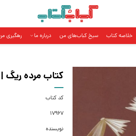
خلاصه کتاب
سیخ کباب‌های من
درباره ما
رهگیری مر
کتاب مرده ریگ | ا
کد کتاب
17967
نویسنده