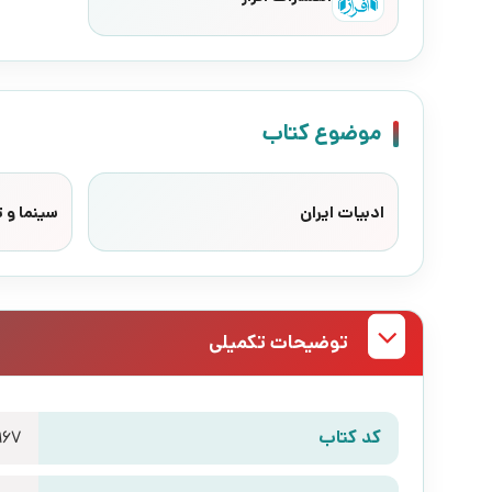
موضوع کتاب
ادبیات ایران
سینما و ت
توضیحات تکمیلی
کد کتاب
967