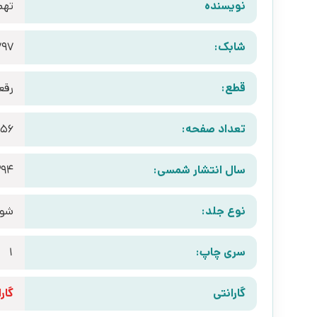
نویسنده
تهم
شابک:
797
قطع:
رقع
تعداد صفحه:
56
سال انتشار شمسی:
394
نوع جلد:
شوم
سری چاپ:
1
گارانتی
گارانتی 10 رو