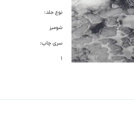
نوع جلد:
شومیز
سری چاپ:
1