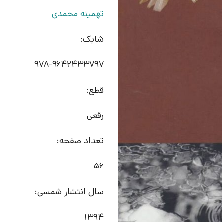
تهمینه محمدی
شابک:
978-9642433797
قطع:
رقعی
تعداد صفحه:
56
سال انتشار شمسی:
1394