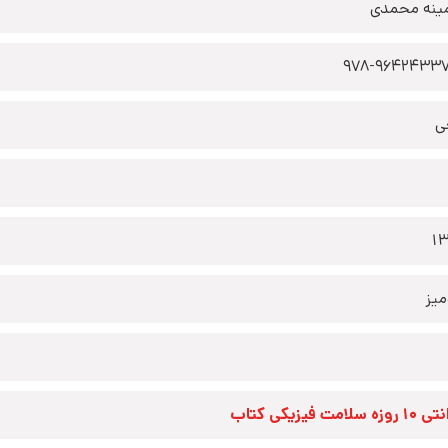
ینه محمدی
978-9642433
ی
1
یز
زه سلامت فیزیکی کتاب