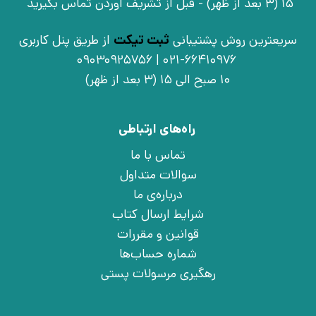
15 (3 بعد از ظهر) - قبل از تشریف آوردن تماس بگیرید
سریعترین روش پشتیبانی
ثبت تیکت
از طریق پنل کاربری
021-66410976 | 09030925756
10 صبح الی 15 (3 بعد از ظهر)
راه‌های ارتباطی
تماس با ما
سوالات متداول
درباره‌ی ما
شرایط ارسال کتاب
قوانین و مقررات
شماره حساب‌ها
رهگیری مرسولات پستی