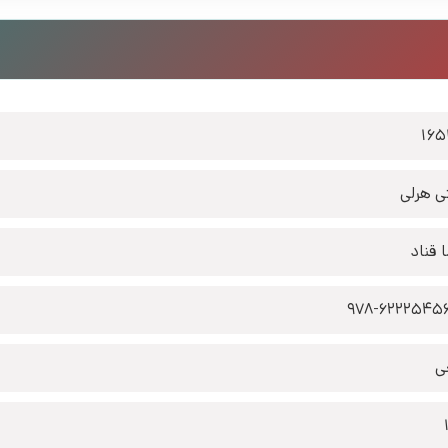
165
ی هرلی
 قناد
978-6222545
ی