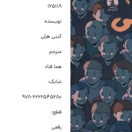
165118
نویسنده
کیتی هرلی
مترجم
هما قناد
شابک:
978-6222545680
قطع:
رقعی