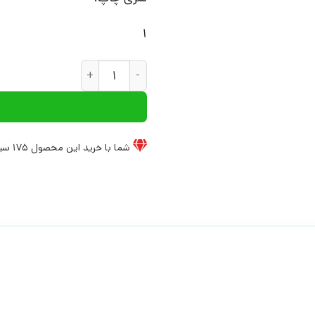
1
کتاب مقابله با افسردگی | انتشا
شما با خرید این محصول
175
سیخ