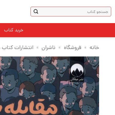
Ski
جستجو
t
برای:
conten
خرید کتاب
خانه
»
فروشگاه
»
ناشران
»
انتشارات کتاب چ