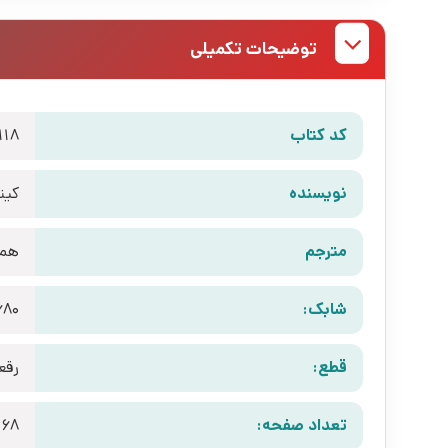
توضیحات تکمیلی
کد کتاب
118
نویسنده
کیت
مترجم
هما
شابک:
680
قطع:
رقع
تعداد صفحه:
168