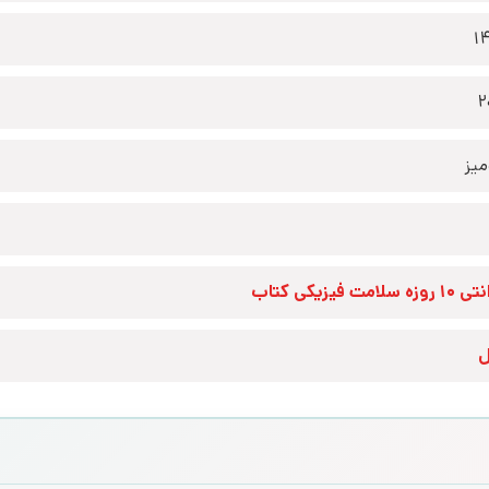
1
2
یز
زه سلامت فیزیکی کتاب
ل