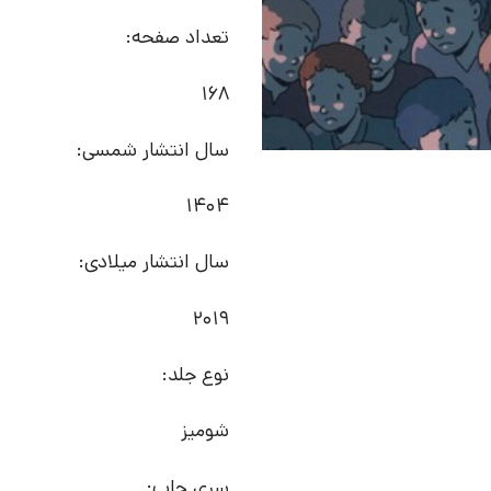
تعداد صفحه:
168
سال انتشار شمسی:
1404
سال انتشار میلادی:
2019
نوع جلد:
شومیز
سری چاپ: