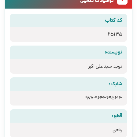
توضیحات تکمیلی
کد کتاب
25135
نویسنده
نوید سیدعلی اکبر
شابک:
978-9643695613
قطع:
رقعی