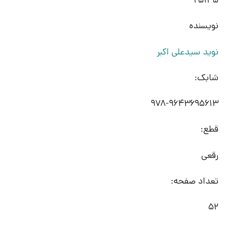
25135
نویسنده
نوید سیدعلی اکبر
شابک:
978-9643695613
قطع:
رقعی
تعداد صفحه:
52