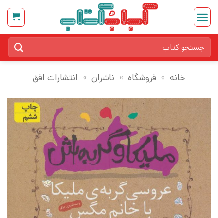
Ski
t
conten
جستجو
برای:
خانه
»
فروشگاه
»
ناشران
»
انتشارات افق