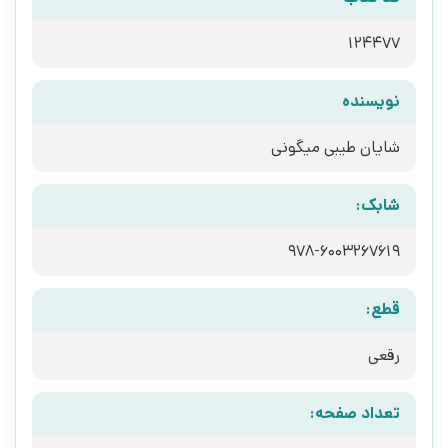
124477
نویسنده
شایان طیبی میگونی
شابک:
978-6003267619
قطع:
رقعی
تعداد صفحه: