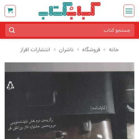
Ski
t
conten
جستجو
برای:
خانه
»
فروشگاه
»
ناشران
»
انتشارات افراز