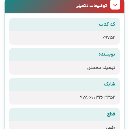
توضیحات تکمیلی
کد کتاب
69752
نویسنده
تهمینه محمدی
شابک:
978-6003263352
قطع:
رقعی