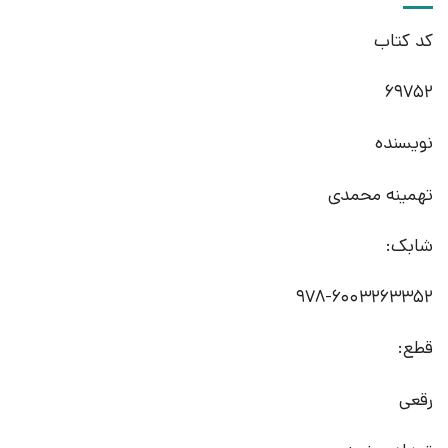
کد کتاب
69752
نویسنده
تهمینه محمدی
شابک:
978-6003263352
قطع:
رقعی