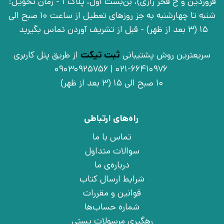
فروردین و خ فخر رازی)، بن‌بست اوّل، پلاک 1 - زمان تحویل:
شنبه تا چهارشنبه به جز روزهای تعطیل از ساعت 10 صبح الی
15 (3 بعد از ظهر) - قبل از تشریف آوردن تماس بگیرید
سریعترین روش پشتیبانی
ثبت تیکت
از طریق پنل کاربری
021-66410976 | 09030925756
10 صبح الی 15 (3 بعد از ظهر)
راه‌های ارتباطی
تماس با ما
سوالات متداول
درباره‌ی ما
شرایط ارسال کتاب
قوانین و مقررات
شماره حساب‌ها
رهگیری مرسولات پستی