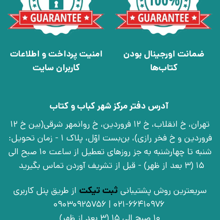
ضمانت اورجینال بودن
امنیت پرداخت و اطلاعات
کتاب‌ها
کاربران سایت
آدرس دفتر مرکز شهر کباب و کتاب
تهران، خ انقلاب، خ 12 فروردین، خ روانمهر شرقی(بین خ 12
فروردین و خ فخر رازی)، بن‌بست اوّل، پلاک 1 - زمان تحویل:
شنبه تا چهارشنبه به جز روزهای تعطیل از ساعت 10 صبح الی
15 (3 بعد از ظهر) - قبل از تشریف آوردن تماس بگیرید
سریعترین روش پشتیبانی
ثبت تیکت
از طریق پنل کاربری
021-66410976 | 09030925756
10 صبح الی 15 (3 بعد از ظهر)