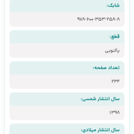
شابک:
978-600-353-258-8
قطع:
پالتویی
تعداد صفحه:
232
سال انتشار شمسی:
1398
سال انتشار میلادی: