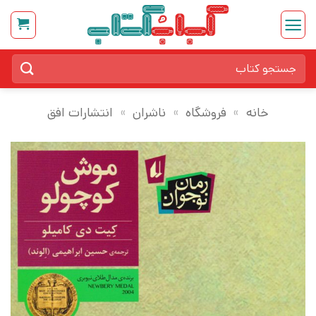
Ski
t
conten
جستجو
برای:
خانه
»
فروشگاه
»
ناشران
»
انتشارات افق