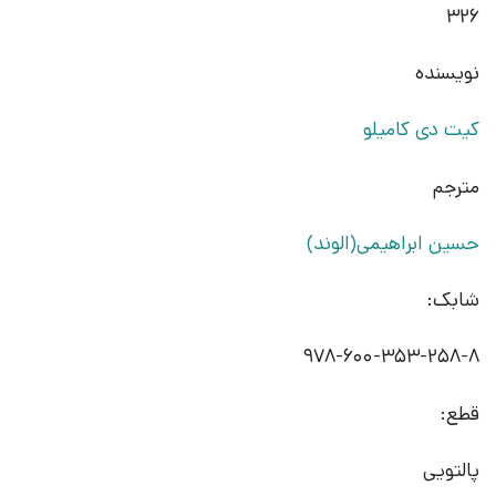
326
نویسنده
کیت دی کامیلو
مترجم
حسین ابراهیمی(الوند)
شابک:
978-600-353-258-8
قطع:
پالتویی