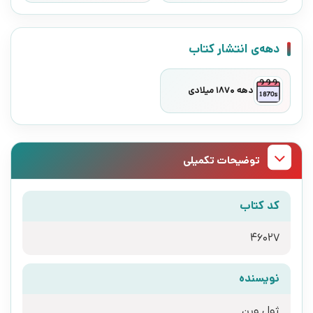
دهه‌ی انتشار کتاب
دهه 1870 میلادی
توضیحات تکمیلی
کد کتاب
46027
نویسنده
ژول ورن