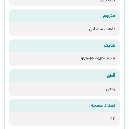
مترجم
ناهید سلطانی
شابک:
978-6225231658
قطع:
رقعی
تعداد صفحه:
112