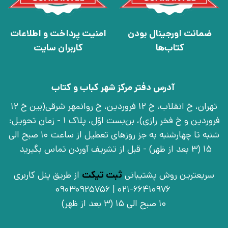
ضمانت اورجینال بودن
امنیت پرداخت و اطلاعات
کتاب‌ها
کاربران سایت
آدرس دفتر مرکز شهر کباب و کتاب
تهران، خ انقلاب، خ 12 فروردین، خ روانمهر شرقی(بین خ 12
فروردین و خ فخر رازی)، بن‌بست اوّل، پلاک 1 - زمان تحویل:
شنبه تا چهارشنبه به جز روزهای تعطیل از ساعت 10 صبح الی
15 (3 بعد از ظهر) - قبل از تشریف آوردن تماس بگیرید
سریعترین روش پشتیبانی
ثبت تیکت
از طریق پنل کاربری
021-66410976 | 09030925756
10 صبح الی 15 (3 بعد از ظهر)