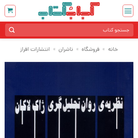
Ski
t
conten
جستجو
برای:
خانه
»
فروشگاه
»
ناشران
»
انتشارات افراز