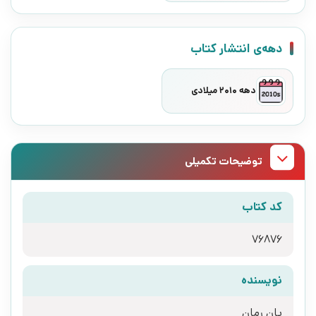
دهه‌ی انتشار کتاب
دهه 2010 میلادی
توضیحات تکمیلی
کد کتاب
76876
نویسنده
یان رمان