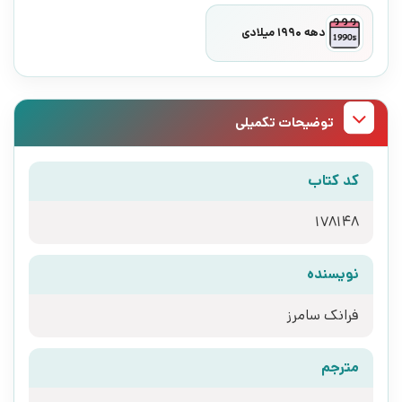
دهه 1990 میلادی
توضیحات تکمیلی
کد کتاب
178148
نویسنده
فرانک سامرز
مترجم