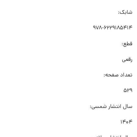
شابک:
978-6229185414
قطع:
رقعی
تعداد صفحه:
529
سال انتشار شمسی:
1404