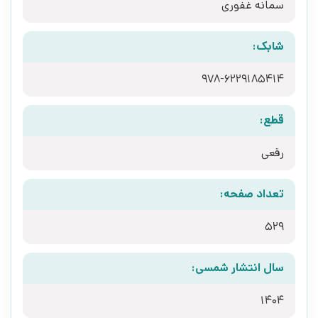
سمانه غفوری
شابک:
978-6229185414
قطع:
رقعی
تعداد صفحه:
529
سال انتشار شمسی:
1404