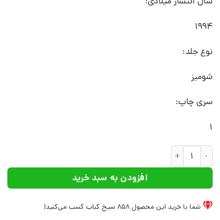
سال انتشار میلادی:
1994
نوع جلد:
شومیز
سری چاپ:
1
کتاب نظریه های روابط ابژه‌ و آسیب شناسی (متن جامع) | انتشارا
افزودن به سبد خرید
شما با خرید این محصول
858
سیخ کباب کسب می‌کنید!