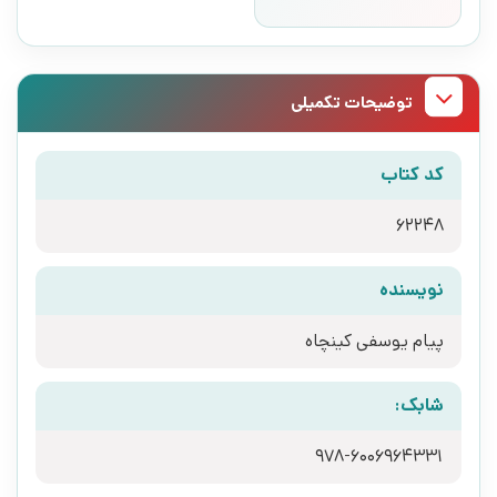
توضیحات تکمیلی
کد کتاب
62248
نویسنده
پیام یوسفی کینچاه
شابک:
978-6006964331