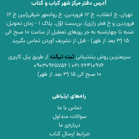
آدرس دفتر مرکز شهر کباب و کتاب
تهران، خ انقلاب، خ 12 فروردین، خ روانمهر شرقی(بین خ 12
فروردین و خ فخر رازی)، بن‌بست اوّل، پلاک 1 - زمان تحویل:
شنبه تا چهارشنبه به جز روزهای تعطیل از ساعت 10 صبح الی
15 (3 بعد از ظهر) - قبل از تشریف آوردن تماس بگیرید
سریعترین روش پشتیبانی
ثبت تیکت
از طریق پنل کاربری
021-66410976 | 09030925756
10 صبح الی 15 (3 بعد از ظهر)
راه‌های ارتباطی
تماس با ما
سوالات متداول
درباره‌ی ما
شرایط ارسال کتاب