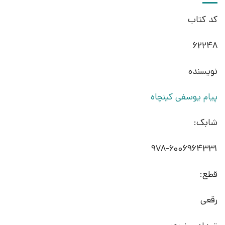
کد کتاب
62248
نویسنده
پیام یوسفی کینچاه
شابک:
978-6006964331
قطع:
رقعی