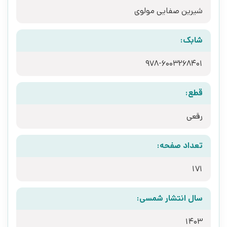
شیرین صفایی مولوی
شابک:
978-6003268401
قطع:
رقعی
تعداد صفحه:
171
سال انتشار شمسی:
1403