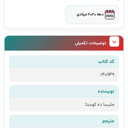
دهه 2020 میلادی
توضیحات تکمیلی
کد کتاب
140949
نویسنده
ملیسا ده کوستا
مترجم