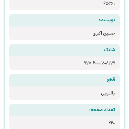
65661
نویسنده
حسین اکبری
شابک:
978-2000708179
قطع:
پالتویی
تعداد صفحه:
220