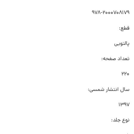
978-2000708179
قطع:
پالتویی
تعداد صفحه:
220
سال انتشار شمسی:
1397
نوع جلد: