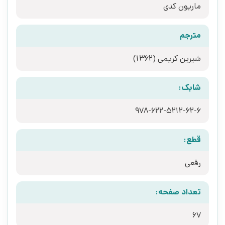
ماریون کدی
مترجم
شیرین کریمی (1362)
شابک:
قطع:
رقعی
تعداد صفحه:
67