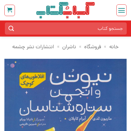
Ski
t
conten
جستجو
برای:
خانه
»
فروشگاه
»
ناشران
»
انتشارات نشر چشمه