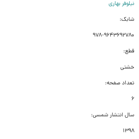
نیلوفر بهاری
شابک:
978-9643692780
قطع:
خشتی
تعداد صفحه:
6
سال انتشار شمسی:
1398