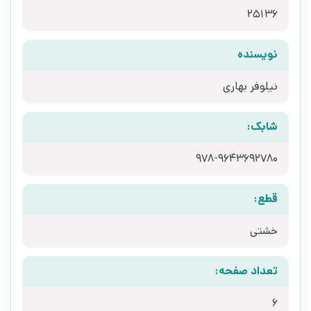
25136
نویسنده
نیلوفر بهاری
شابک:
978-9643692780
قطع:
خشتی
تعداد صفحه:
6