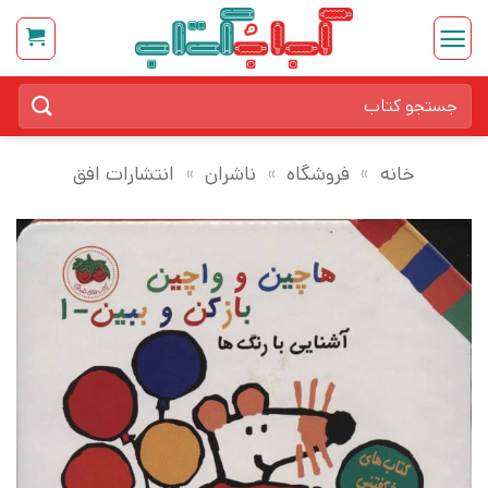
Ski
t
conten
جستجو
برای:
خانه
»
فروشگاه
»
ناشران
»
انتشارات افق