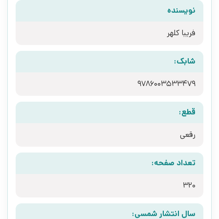
نویسنده
فریبا کلهر
شابک:
9786003533479
قطع:
رقعی
تعداد صفحه:
320
سال انتشار شمسی: