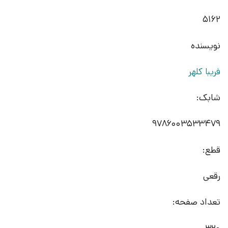
5162
نویسنده
فریبا کلهر
شابک:
9786003533479
قطع:
رقعی
تعداد صفحه: