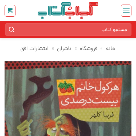
Ski
t
conten
جستجو
برای:
خانه
»
فروشگاه
»
ناشران
»
انتشارات افق