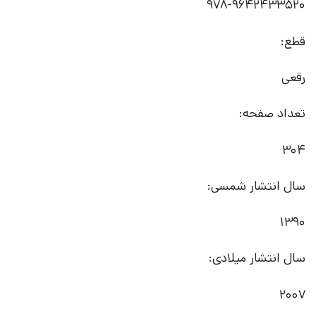
978-9642433520
قطع:
رقعی
تعداد صفحه:
304
سال انتشار شمسی:
1390
سال انتشار میلادی:
2007