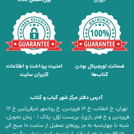
ضمانت اورجینال بودن
امنیت پرداخت و اطلاعات
کتاب‌ها
کاربران سایت
آدرس دفتر مرکز شهر کباب و کتاب
تهران، خ انقلاب، خ 12 فروردین، خ روانمهر شرقی(بین خ 12
فروردین و خ فخر رازی)، بن‌بست اوّل، پلاک 1 - زمان تحویل:
شنبه تا چهارشنبه به جز روزهای تعطیل از ساعت 10 صبح الی
15 (3 بعد از ظهر) - قبل از تشریف آوردن تماس بگیرید