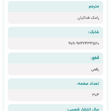
مترجم
رامک فدائیان
شابک:
978-9642433520
قطع:
رقعی
تعداد صفحه:
304
سال انتشار شمسی: