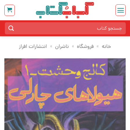
Ski
t
conten
جستجو
برای:
خانه
»
فروشگاه
»
ناشران
»
انتشارات افراز