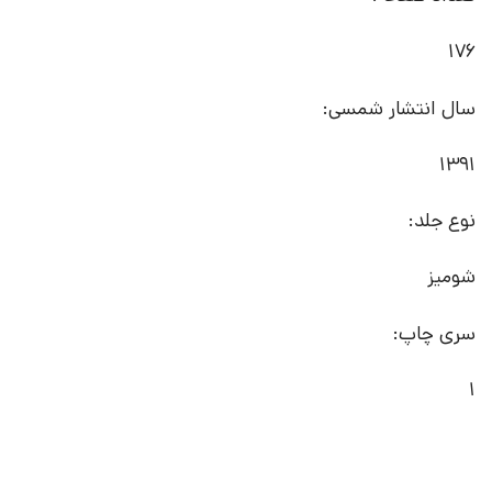
176
سال انتشار شمسی:
1391
نوع جلد:
شومیز
سری چاپ:
1