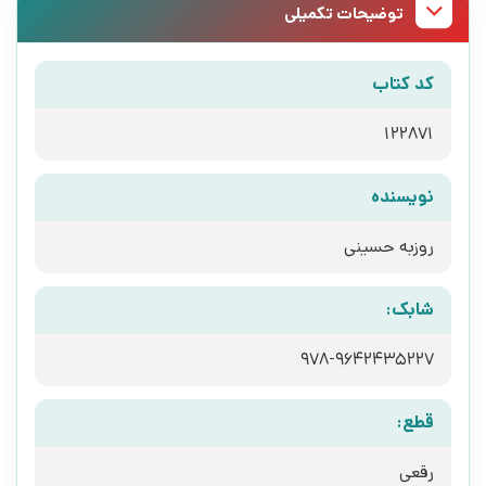
توضیحات تکمیلی
کد کتاب
122871
نویسنده
روزبه حسینی
شابک:
978-9642435227
قطع:
رقعی