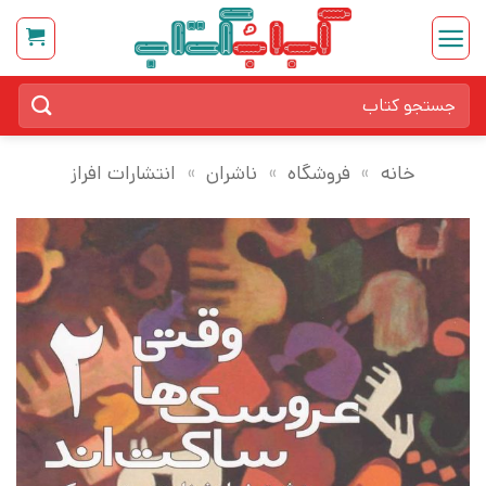
Ski
t
conten
جستجو
برای:
خانه
»
فروشگاه
»
ناشران
»
انتشارات افراز