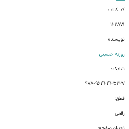
کد کتاب
122871
نویسنده
روزبه حسینی
شابک:
978-9642435227
قطع:
رقعی
تعداد صفحه: