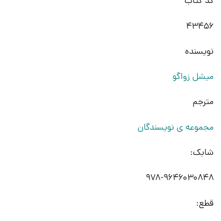
کد کتاب
43456
نویسنده
میشل زواگو
مترجم
مجموعه ی نویسندگان
شابک:
978-9646030848
قطع: