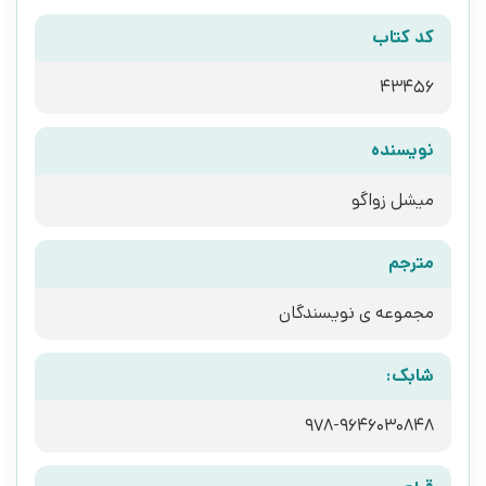
کد کتاب
43456
نویسنده
میشل زواگو
مترجم
مجموعه ی نویسندگان
شابک:
978-9646030848