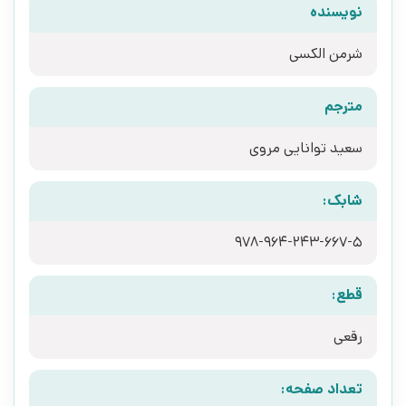
نویسنده
شرمن الکسی
مترجم
سعید توانایی مروی
شابک:
978-964-243-667-5
قطع:
رقعی
تعداد صفحه: