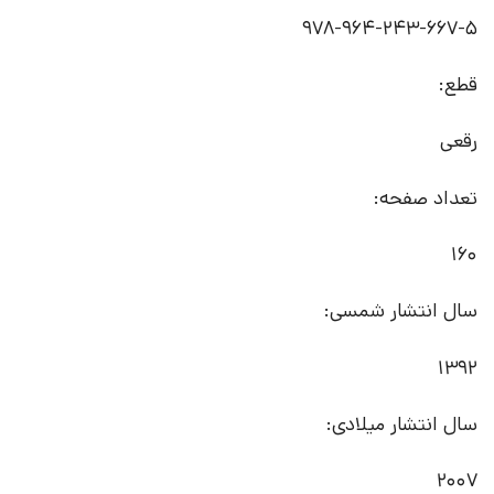
978-964-243-667-5
قطع:
رقعی
تعداد صفحه:
160
سال انتشار شمسی:
1392
سال انتشار میلادی:
2007