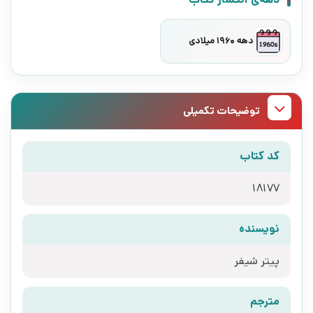
دهه 1960 میلادی
توضیحات تکمیلی
کد کتاب
18177
نویسنده
پیتر شیفر
مترجم