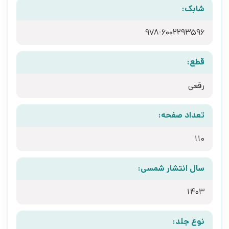
شابک:
978-6002293596
قطع:
رقعی
تعداد صفحه:
110
سال انتشار شمسی:
1403
نوع جلد: