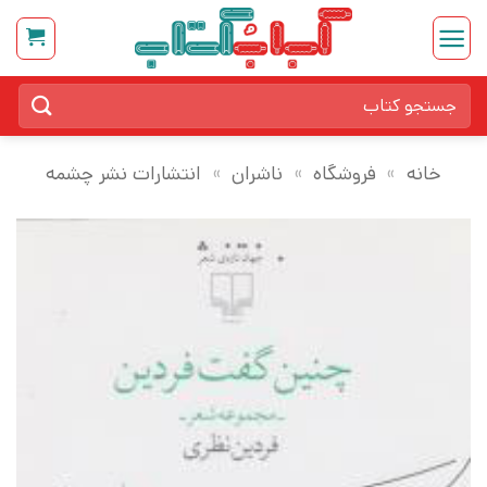
Ski
t
conten
جستجو
برای:
خانه
»
فروشگاه
»
ناشران
»
انتشارات نشر چشمه