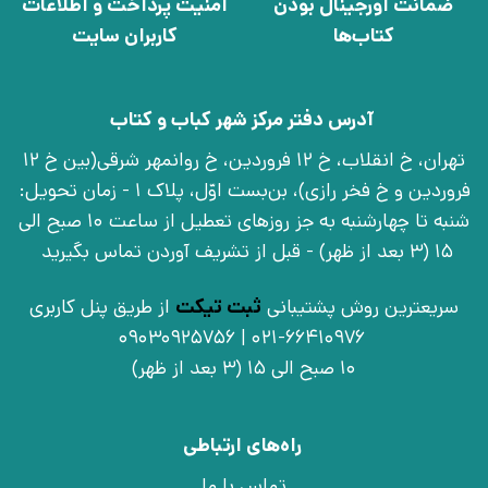
ضمانت اورجینال بودن
امنیت پرداخت و اطلاعات
کتاب‌ها
کاربران سایت
آدرس دفتر مرکز شهر کباب و کتاب
تهران، خ انقلاب، خ 12 فروردین، خ روانمهر شرقی(بین خ 12
فروردین و خ فخر رازی)، بن‌بست اوّل، پلاک 1 - زمان تحویل:
شنبه تا چهارشنبه به جز روزهای تعطیل از ساعت 10 صبح الی
15 (3 بعد از ظهر) - قبل از تشریف آوردن تماس بگیرید
سریعترین روش پشتیبانی
ثبت تیکت
از طریق پنل کاربری
021-66410976 | 09030925756
10 صبح الی 15 (3 بعد از ظهر)
راه‌های ارتباطی
تماس با ما