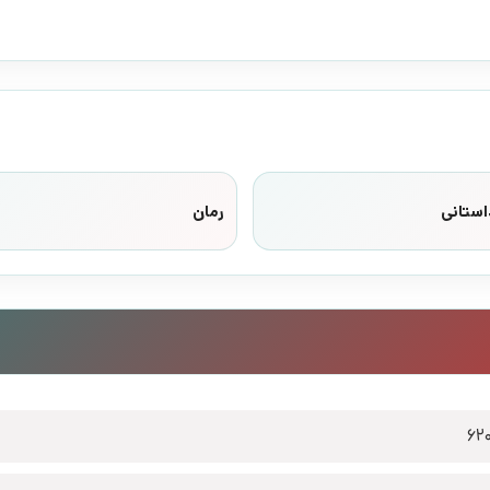
استانی
رمان
62