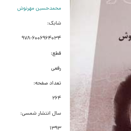
محمدحسین مهرنوش
شابک:
978-6006964034
قطع:
رقعی
تعداد صفحه:
264
سال انتشار شمسی:
1393