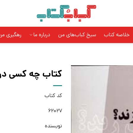
خلاصه کتاب
سیخ کباب‌های من
درباره ما
رهگیری مر
کتاب چه کسی در م
کد کتاب
62027
نویسنده