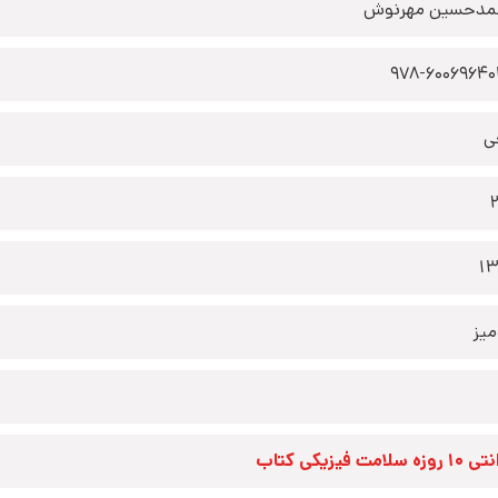
دحسین مهرنوش
978-6006964
ی
1
یز
زه سلامت فیزیکی کتاب