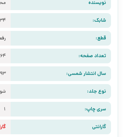
نویسنده
محم
شابک:
034
قطع:
رقع
تعداد صفحه:
264
سال انتشار شمسی:
393
نوع جلد:
شوم
سری چاپ:
1
گارانتی
گارانتی 10 رو