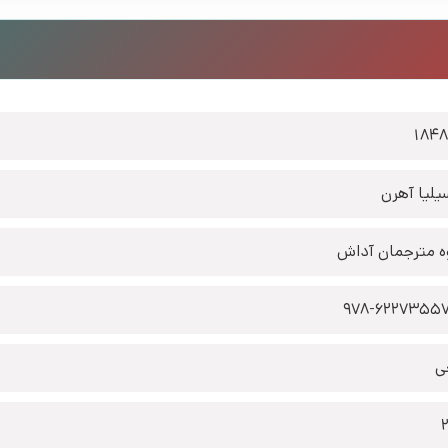
184
لیا آهرن
ه مترجمان آداش
ی