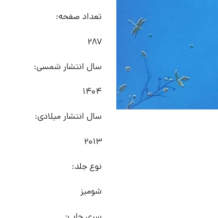
تعداد صفحه:
287
سال انتشار شمسی:
1404
سال انتشار میلادی:
2013
نوع جلد:
شومیز
سری چاپ: