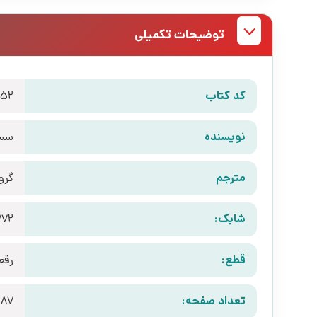
توضیحات تکمیلی
کد کتاب
852
نویسنده
سسی
مترجم
گرو
شابک:
قطع:
رقع
تعداد صفحه:
287