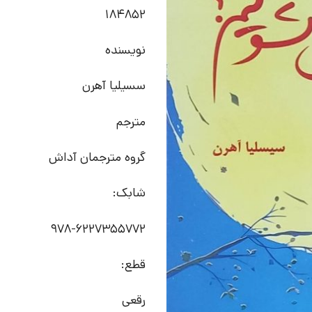
184852
نویسنده
سسیلیا آهرن
مترجم
گروه مترجمان آداش
شابک:
قطع:
رقعی