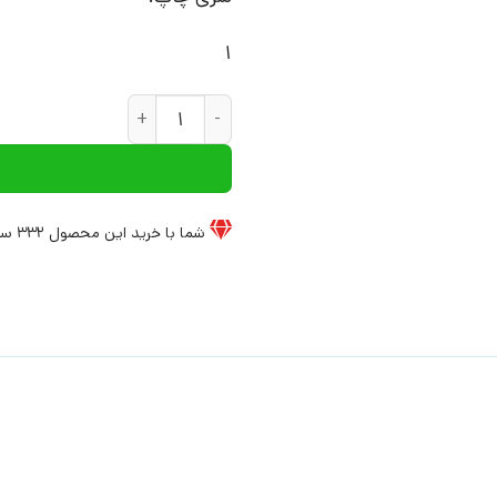
1
کتاب چگونه عاشق شویم؟ | انت
شما با خرید این محصول
332
سی