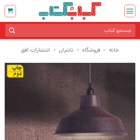
Ski
t
conten
جستجو
برای:
خانه
»
فروشگاه
»
ناشران
»
انتشارات افق