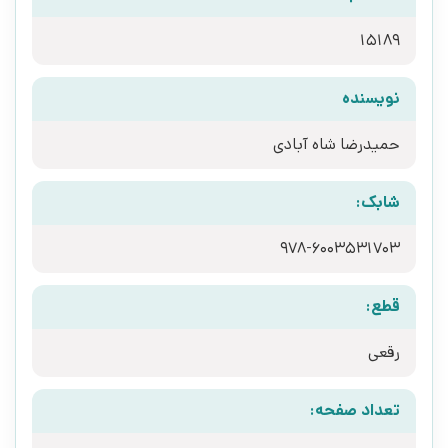
15189
نویسنده
حمیدرضا شاه آبادی
شابک:
978-6003531703
قطع:
رقعی
تعداد صفحه: