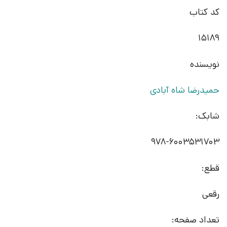
کد کتاب
15189
نویسنده
حمیدرضا شاه آبادی
شابک:
978-6003531703
قطع:
رقعی
تعداد صفحه: