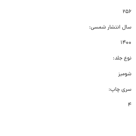
256
سال انتشار شمسی:
1400
نوع جلد:
شومیز
سری چاپ:
4