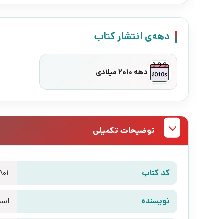
دهه‌ی انتشار کتاب
دهه 2010 میلادی
توضیحات تکمیلی
کد کتاب
801
نویسنده
است