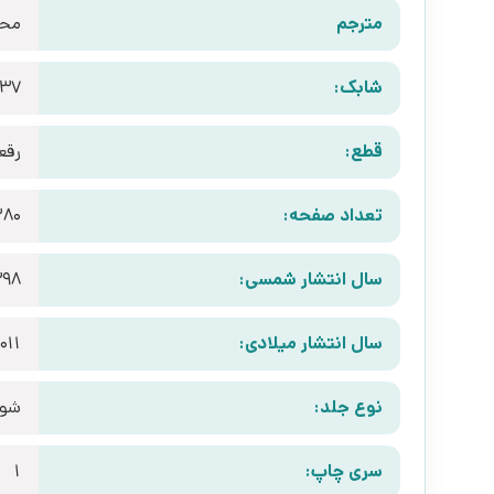
مترجم
محمد
شابک:
737
قطع:
رقع
تعداد صفحه:
280
سال انتشار شمسی:
398
سال انتشار میلادی:
011
نوع جلد:
شوم
سری چاپ:
1