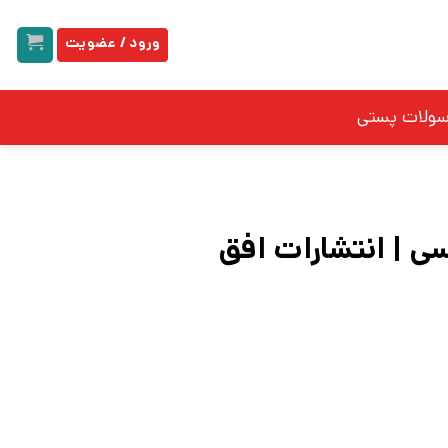
ورود / عضویت
سولات پستی
سی | انتشارات افق