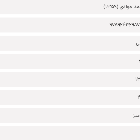
 جوادی (1359)
9789643698
ی
1
2
یز