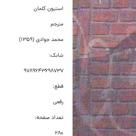
استیون کلمان
مترجم
محمد جوادی (1359)
شابک:
9789643698737
قطع:
رقعی
تعداد صفحه:
280