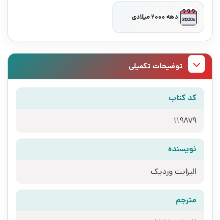
دهه 2000 میلادی
توضیحات تکمیلی
کد کتاب
119879
نویسنده
الیزابت وردیک
مترجم