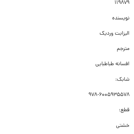
119879
نویسنده
الیزابت وردیک
مترجم
افسانه طباطبایی
شابک:
978-6005935578
قطع:
خشتی