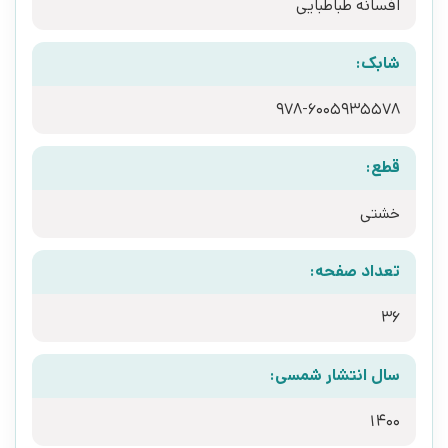
افسانه طباطبایی
شابک:
978-6005935578
قطع:
خشتی
تعداد صفحه:
36
سال انتشار شمسی:
1400