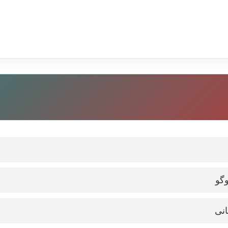
وگو
انی