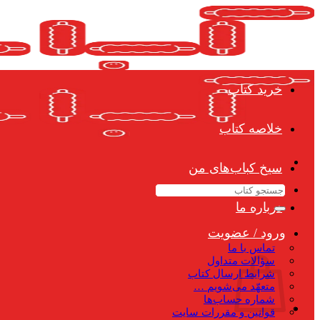
Skip
to
content
خرید کتاب
خلاصه کتاب
سیخ کباب‌های من
جستجو
برای:
درباره ما
ورود / عضویت
تماس با ما
سؤالات متداول
شرایط ارسال کتاب
متعهّد می‌شویم …
شماره حساب‌ها
قوانین و مقررات سایت