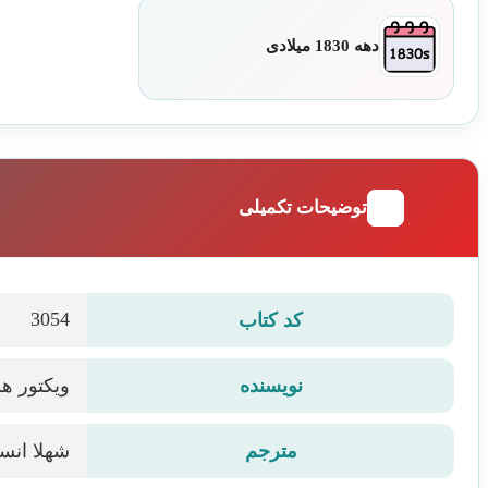
دهه 1830 میلادی
توضیحات تکمیلی
3054
کد کتاب
نویسنده
ویکتور ه
مترجم
شهلا انس