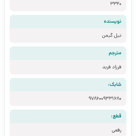
3320
نویسنده
نیل گیمن
مترجم
فرزاد فربد
شابک:
9786009331680
قطع:
رقعی