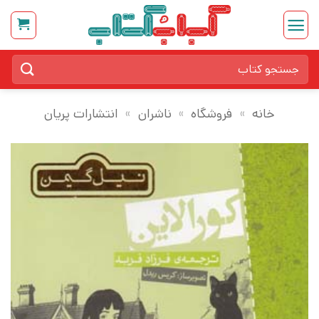
Ski
t
conten
جستجو
برای:
خانه
»
فروشگاه
»
ناشران
»
انتشارات پریان