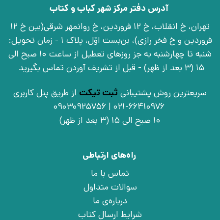
آدرس دفتر مرکز شهر کباب و کتاب
تهران، خ انقلاب، خ 12 فروردین، خ روانمهر شرقی(بین خ 12
فروردین و خ فخر رازی)، بن‌بست اوّل، پلاک 1 - زمان تحویل:
شنبه تا چهارشنبه به جز روزهای تعطیل از ساعت 10 صبح الی
15 (3 بعد از ظهر) - قبل از تشریف آوردن تماس بگیرید
سریعترین روش پشتیبانی
ثبت تیکت
از طریق پنل کاربری
021-66410976 | 09030925756
10 صبح الی 15 (3 بعد از ظهر)
راه‌های ارتباطی
تماس با ما
سوالات متداول
درباره‌ی ما
شرایط ارسال کتاب