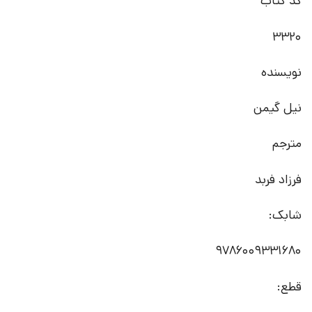
کد کتاب
3320
نویسنده
نیل گیمن
مترجم
فرزاد فربد
شابک:
9786009331680
قطع: