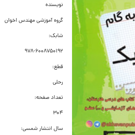
نویسنده
گروه آموزشی مهندس اخوان
شابک:
978-6008750192
قطع:
رحلی
تعداد صفحه:
304
سال انتشار شمسی: