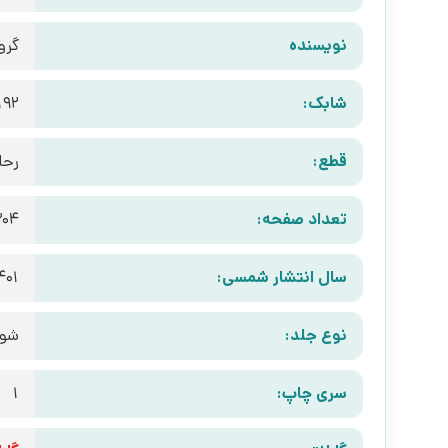
نویسنده
گرو
شابک:
192
قطع:
رحل
تعداد صفحه:
304
سال انتشار شمسی:
401
نوع جلد:
شوم
سری چاپ:
1