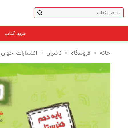
Ski
جستجو
t
برای:
conten
خرید کتاب
خانه
»
فروشگاه
»
ناشران
»
انتشارات اخوان