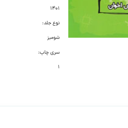
1401
نوع جلد:
شومیز
سری چاپ:
1