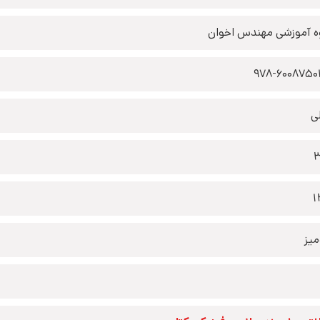
ه آموزشی مهندس اخوان
978-6008750
ی
1
یز