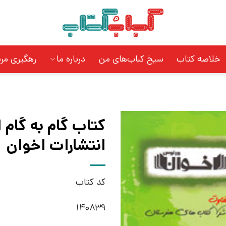
خلاصه کتاب
سیخ کباب‌های من
درباره ما
رهگیری مر
کتاب گام به گام 
انتشارات اخوان
کد کتاب
140839