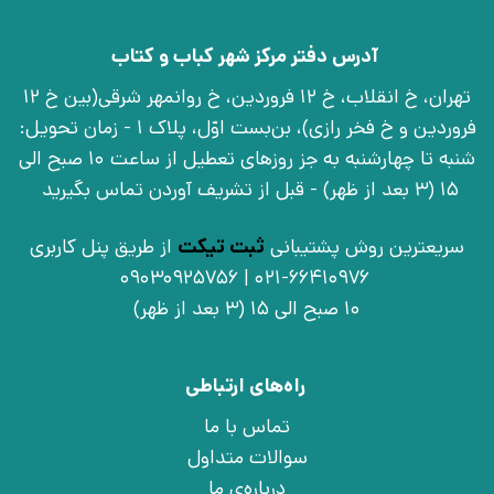
آدرس دفتر مرکز شهر کباب و کتاب
تهران، خ انقلاب، خ 12 فروردین، خ روانمهر شرقی(بین خ 12
فروردین و خ فخر رازی)، بن‌بست اوّل، پلاک 1 - زمان تحویل:
شنبه تا چهارشنبه به جز روزهای تعطیل از ساعت 10 صبح الی
15 (3 بعد از ظهر) - قبل از تشریف آوردن تماس بگیرید
سریعترین روش پشتیبانی
ثبت تیکت
از طریق پنل کاربری
021-66410976 | 09030925756
10 صبح الی 15 (3 بعد از ظهر)
راه‌های ارتباطی
تماس با ما
سوالات متداول
درباره‌ی ما