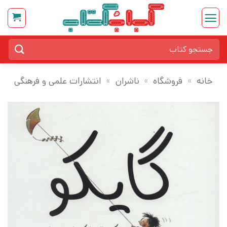
Ski
t
conten
جستجو
برای:
خانه
»
فروشگاه
»
ناشران
»
انتشارات علمی و فرهنگی