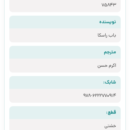
75843
نویسنده
باب راسکا
مترجم
اکرم حسن
شابک:
978-6222770914
قطع:
خشتی