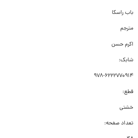
باب راسکا
مترجم
اکرم حسن
شابک:
978-6222770914
قطع:
خشتی
تعداد صفحه: