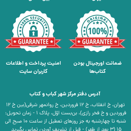
ضمانت اورجینال بودن
امنیت پرداخت و اطلاعات
کتاب‌ها
کاربران سایت
آدرس دفتر مرکز شهر کباب و کتاب
تهران، خ انقلاب، خ 12 فروردین، خ روانمهر شرقی(بین خ 12
فروردین و خ فخر رازی)، بن‌بست اوّل، پلاک 1 - زمان تحویل:
شنبه تا چهارشنبه به جز روزهای تعطیل از ساعت 10 صبح الی
15 (3 بعد از ظهر) - قبل از تشریف آوردن تماس بگیرید