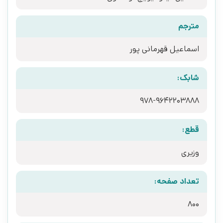
مترجم
اسماعیل قهرمانی پور
شابک:
978-9642203888
قطع:
وزیری
تعداد صفحه:
800