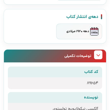
دهه‌ی انتشار کتاب
دهه 1920 میلادی
توضیحات تکمیلی
کد کتاب
89654
نویسنده
آلکسیی نیکولایویچ تولستوی