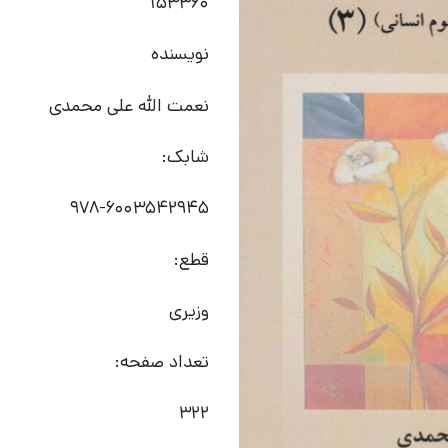
153360
نویسنده
نعمت الله علی محمدی
شابک:
‫‭978-6003542945
قطع:
وزیری
تعداد صفحه:
322