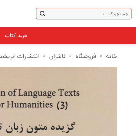
Ski
جستجو
t
برای:
conten
خرید کتاب
خانه
»
فروشگاه
»
ناشران
»
انتشارات ابریشم