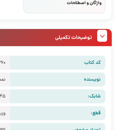
واژگان و اصطلاحات
توضیحات تکمیلی
کد کتاب
360
نویسنده
نعم
شابک:
945
قطع:
وزی
تعداد صفحه:
322