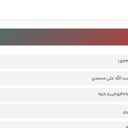
153
ت الله علی محمدی
‫‭978-6003542
ری