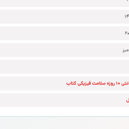
1
2
یز
زه سلامت فیزیکی کتاب
ل