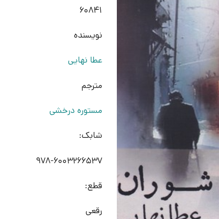
60841
نویسنده
عطا نهایی
مترجم
مستوره درخشی
شابک:
978-6003266537
قطع:
رقعی