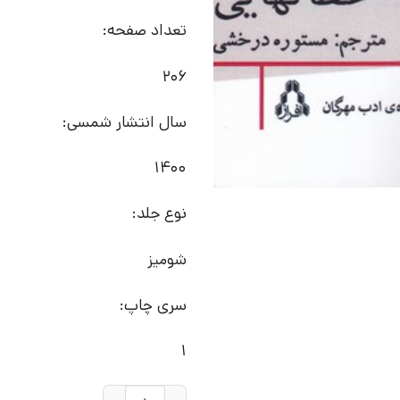
تعداد صفحه:
206
سال انتشار شمسی:
1400
نوع جلد:
شومیز
سری چاپ:
1
کتاب گل شوران | انتشارات افراز