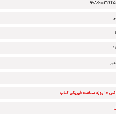
978-6003266
ی
1
یز
زه سلامت فیزیکی کتاب
ل