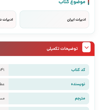
موضوع کتاب
ادبیات ایران
ادبیات د
توضیحات تکمیلی
کد کتاب
841
نویسنده
عطا
مترجم
مست