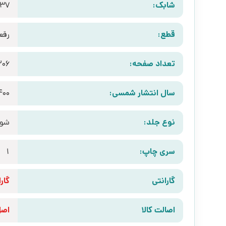
شابک:
537
قطع:
رقع
تعداد صفحه:
206
سال انتشار شمسی:
400
نوع جلد:
شوم
سری چاپ:
1
گارانتی
گارانتی 10 رو
اصالت کالا
اص