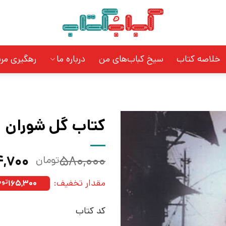
خلاصه کتاب
سیخ کباب‌های من
درباره ما
رهگیری مر
کتاب گل شوران | 
قیمت
۴,۷۰۰
۵۸۰,۰۰۰
تومان
اصلی:
مقدار تخفیف:
۱۶۵,۳۰۰
توم
بود.
کد کتاب