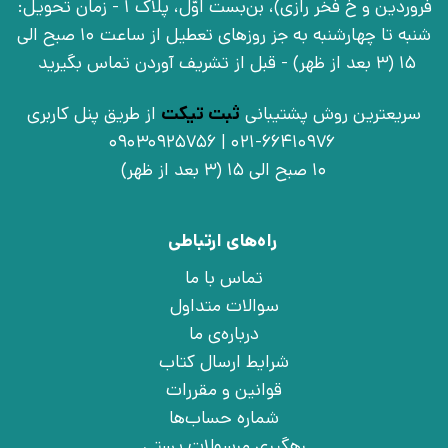
فروردین و خ فخر رازی)، بن‌بست اوّل، پلاک 1 - زمان تحویل:
شنبه تا چهارشنبه به جز روزهای تعطیل از ساعت 10 صبح الی
15 (3 بعد از ظهر) - قبل از تشریف آوردن تماس بگیرید
سریعترین روش پشتیبانی
ثبت تیکت
از طریق پنل کاربری
021-66410976 | 09030925756
10 صبح الی 15 (3 بعد از ظهر)
راه‌های ارتباطی
تماس با ما
سوالات متداول
درباره‌ی ما
شرایط ارسال کتاب
قوانین و مقررات
شماره حساب‌ها
رهگیری مرسولات پستی