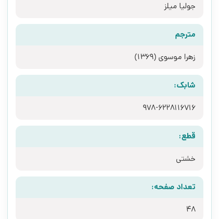
جولیا میلز
مترجم
زهرا موسوی (1369)
شابک:
978-6228116716
قطع:
خشتی
تعداد صفحه:
48