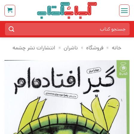
Ski
t
conten
جستجو
برای:
خانه
»
فروشگاه
»
ناشران
»
انتشارات نشر چشمه