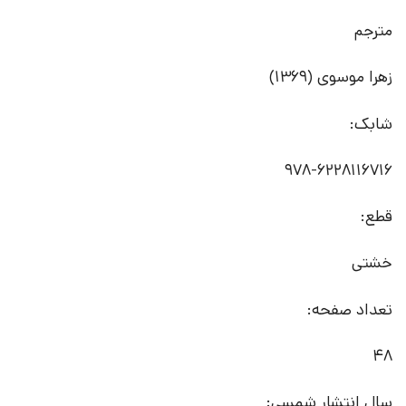
مترجم
زهرا موسوی (1369)
شابک:
978-6228116716
قطع:
خشتی
تعداد صفحه:
48
سال انتشار شمسی: