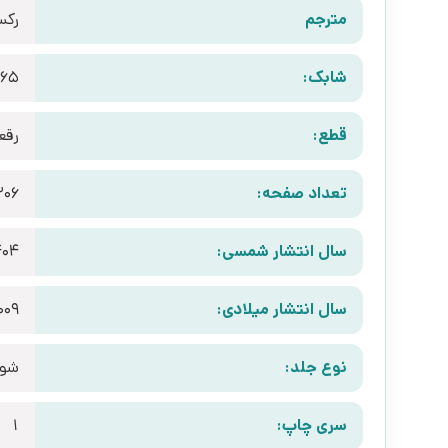
مترجم
رکس
شابک:
465
قطع:
رقع
تعداد صفحه:
206
سال انتشار شمسی:
404
سال انتشار میلادی:
009
نوع جلد:
شوم
سری چاپ:
1