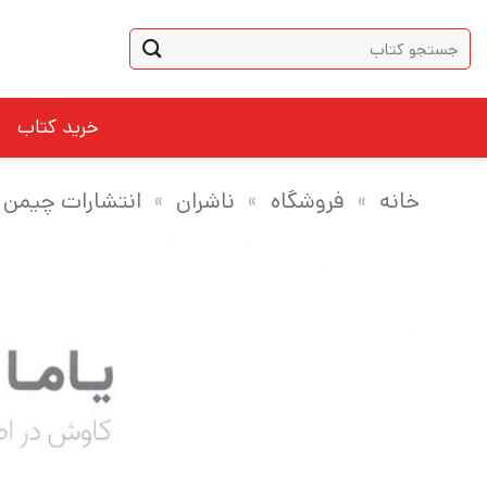
Ski
جستجو
t
برای:
conten
خرید کتاب
خانه
»
فروشگاه
»
ناشران
»
انتشارات چیمن