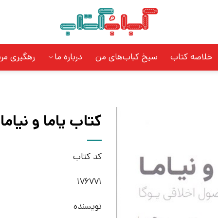
خلاصه کتاب
سیخ کباب‌های من
درباره ما
رهگیری مر
کتاب یاما و نیاما
کد کتاب
176771
نویسنده