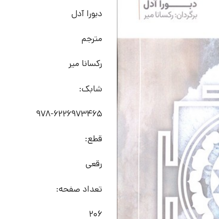
دبورا آدل
مترجم
رکسانا میر
شابک:
978-6226973465
قطع:
رقعی
تعداد صفحه:
206