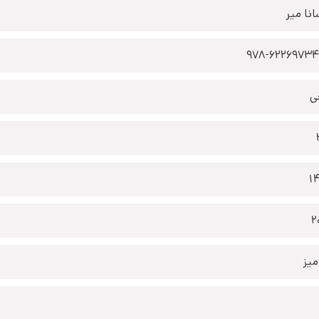
انا میر
978-6226973
ی
1
2
یز