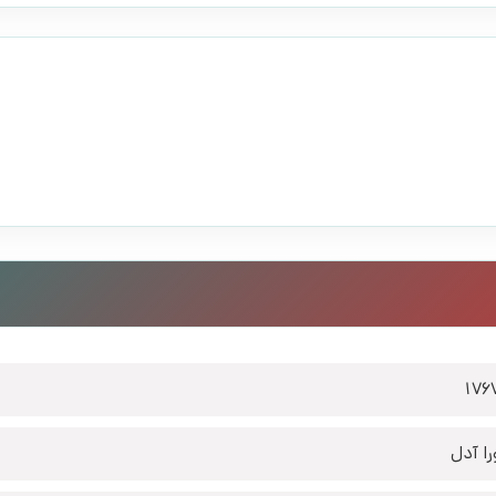
176
را آدل