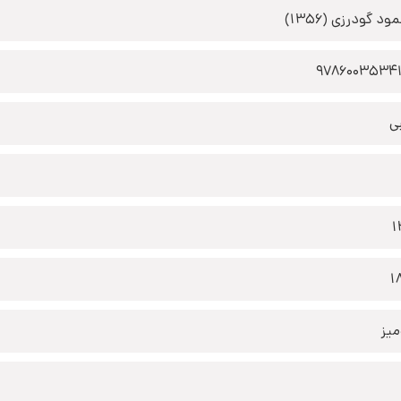
د گودرزی (1356)
9786003534
ی
1
1
یز