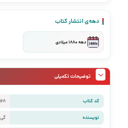
دهه‌ی انتشار کتاب
دهه 1880 میلادی
توضیحات تکمیلی
کد کتاب
968
نویسنده
گی 