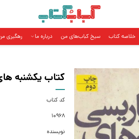
خلاصه کتاب
سیخ کباب‌های من
درباره ما
رهگیری مر
کتاب یکشنبه های 
کد کتاب
10968
نویسنده