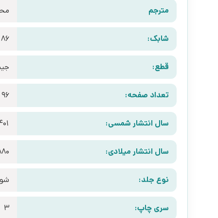
مترجم
محمو
شابک:
186
قطع:
جیب
تعداد صفحه:
96
سال انتشار شمسی:
401
سال انتشار میلادی:
880
نوع جلد:
شوم
سری چاپ:
3