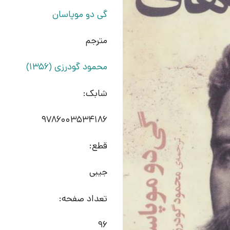
گی دو موپاسان
مترجم
محمود گودرزی (1356)
شابک:
9786003534186
قطع:
جیبی
تعداد صفحه:
96