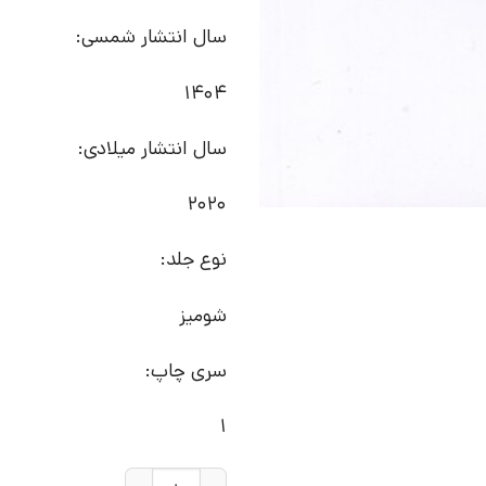
سال انتشار شمسی:
1404
سال انتشار میلادی:
2020
نوع جلد:
شومیز
سری چاپ:
1
کتاب the ocean | انتشارات آی آی کتاب عدد