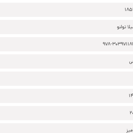
185
لا تولنو
978-3039711
ی
1
2
یز