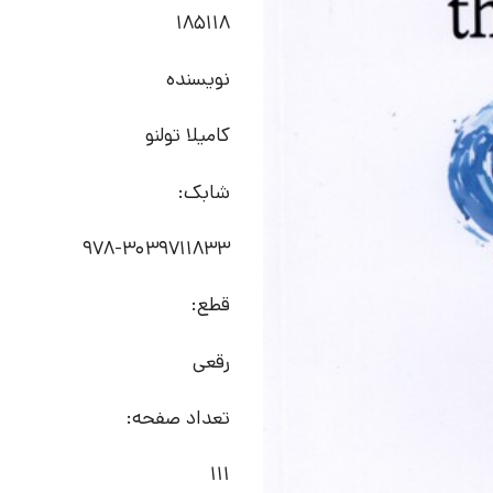
185118
نویسنده
کامیلا تولنو
شابک:
978-3039711833
قطع:
رقعی
تعداد صفحه:
111