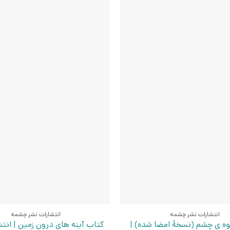
انتشارات نشر چشمه
انتشارات نشر چشمه
ه ی چشم (نسخهٔ امضا شده) |
کتاب آینه های درون زمین | انت