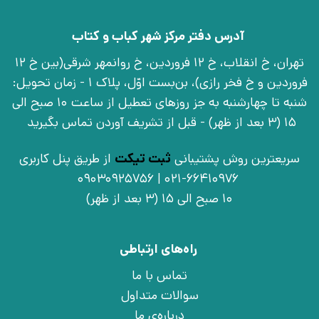
آدرس دفتر مرکز شهر کباب و کتاب
تهران، خ انقلاب، خ 12 فروردین، خ روانمهر شرقی(بین خ 12
فروردین و خ فخر رازی)، بن‌بست اوّل، پلاک 1 - زمان تحویل:
شنبه تا چهارشنبه به جز روزهای تعطیل از ساعت 10 صبح الی
15 (3 بعد از ظهر) - قبل از تشریف آوردن تماس بگیرید
سریعترین روش پشتیبانی
ثبت تیکت
از طریق پنل کاربری
021-66410976 | 09030925756
10 صبح الی 15 (3 بعد از ظهر)
راه‌های ارتباطی
تماس با ما
سوالات متداول
درباره‌ی ما