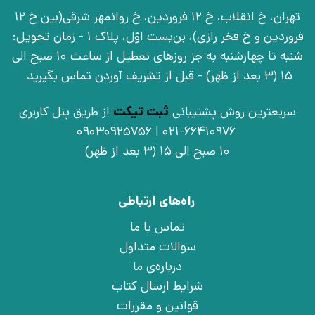
تهران، خ انقلاب، خ 12 فروردین، خ روانمهر شرقی(بین خ 12
فروردین و خ فخر رازی)، بن‌بست اوّل، پلاک 1 - زمان تحویل:
شنبه تا چهارشنبه به جز روزهای تعطیل از ساعت 10 صبح الی
15 (3 بعد از ظهر) - قبل از تشریف آوردن تماس بگیرید
سریعترین روش پشتیبانی
ثبت تیکت
از طریق پنل کاربری
021-66410976 | 09030925756
10 صبح الی 15 (3 بعد از ظهر)
راه‌های ارتباطی
تماس با ما
سوالات متداول
درباره‌ی ما
شرایط ارسال کتاب
قوانین و مقررات