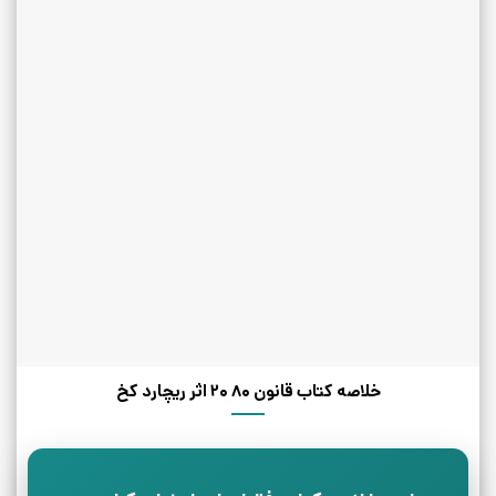
خلاصه کتاب قانون 80 20 اثر ریچارد کخ