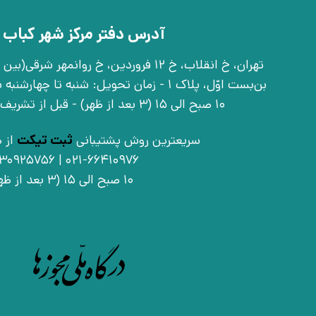
آدرس دفتر مرکز شهر کباب 
بن‌بست اوّل، پلاک 1 - زمان تحویل: شنبه تا 
10 صبح الی 15 (3 بعد از ظهر) - قبل از تشریف آوردن تماس بگیرید
سریعترین روش پشتیبانی
ثبت تیکت
از ط
021-66410976 | 09030925756
10 صبح الی 15 (3 بعد از ظهر)