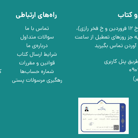
و کتاب
راه‌های ارتباطی
تهران، خ انقلاب، خ 12 فروردین، خ روانمهر شرقی(بین خ 12 فروردین و خ فخر رازی)،
تماس با ما
چهارشنبه به جز روزهای تعطیل از ساعت
سوالات متداول
درباره‌ی ما
شرایط ارسال کتاب
ریق پنل کاربری
قوانین و مقررات
شماره حساب‌ها
ک
رهگیری مرسولات پستی