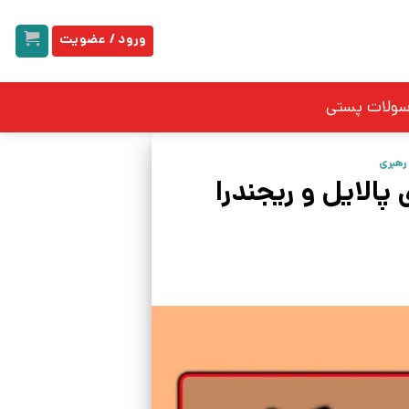
ورود / عضویت
سولات پستی
رهبری
الایل و ریجندرا