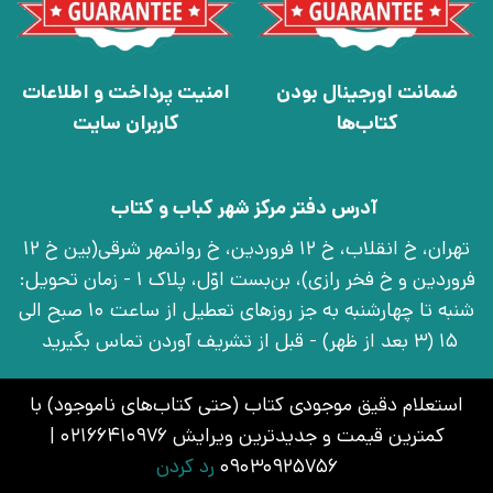
ضمانت اورجینال بودن
امنیت پرداخت و اطلاعات
کتاب‌ها
کاربران سایت
آدرس دفتر مرکز شهر کباب و کتاب
تهران، خ انقلاب، خ 12 فروردین، خ روانمهر شرقی(بین خ 12
فروردین و خ فخر رازی)، بن‌بست اوّل، پلاک 1 - زمان تحویل:
شنبه تا چهارشنبه به جز روزهای تعطیل از ساعت 10 صبح الی
15 (3 بعد از ظهر) - قبل از تشریف آوردن تماس بگیرید
سریعترین روش پشتیبانی
ثبت تیکت
از طریق پنل کاربری
استعلام دقیق موجودی کتاب (حتی کتاب‌های ناموجود) با
021-66410976 | 09030925756
کمترین قیمت و جدیدترین ویرایش 02166410976 |
10 صبح الی 15 (3 بعد از ظهر)
09030925756
رد کردن