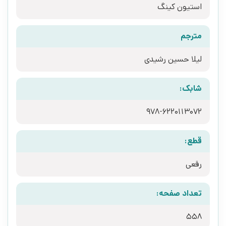
استیون کینگ
مترجم
لیلا حسین رشیدی
شابک:
قطع:
رقعی
تعداد صفحه:
558