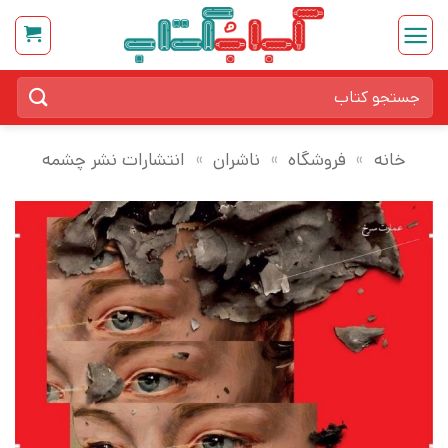
Ski
t
conten
جستجو
برای:
خانه
»
فروشگاه
»
ناشران
»
انتشارات نشر چشمه