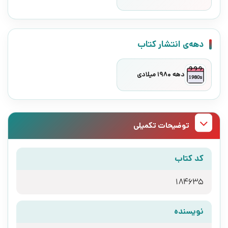
دهه‌ی انتشار کتاب
دهه 1980 میلادی
توضیحات تکمیلی
کد کتاب
184635
نویسنده